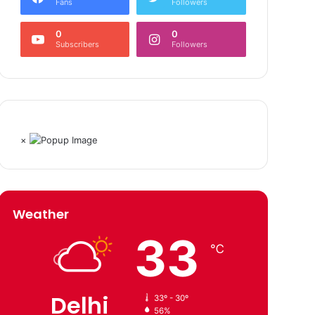
Fans
Followers
0
0
Subscribers
Followers
×
Weather
33
℃
Delhi
33º - 30º
56%