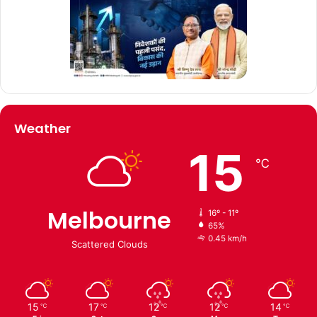
Weather
15
℃
Melbourne
16º - 11º
65%
0.45 km/h
Scattered Clouds
15
17
12
12
14
℃
℃
℃
℃
℃