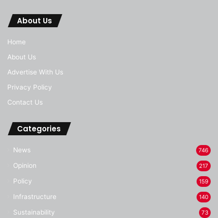
About Us
Home
About Us
Advertise With Us
Privacy Policy
Contact Us
Categories
News
746
Opinion
217
Policy
159
Infrastructure
140
Sustainability
73