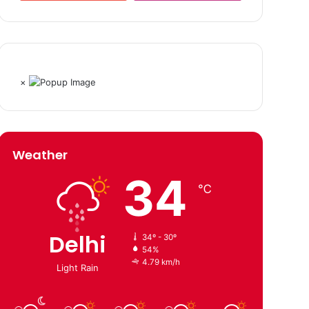
×
Weather
34
℃
Delhi
34º - 30º
54%
4.79 km/h
Light Rain