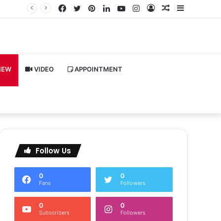
Facebook
Twitter
Pinterest
LinkedIn
YouTube
Instagram
Log
Random
Sidebar
In
Article
IEW
VIDEO
APPOINTMENT
Follow Us
0
0
Fans
Followers
0
0
Subscribers
Followers