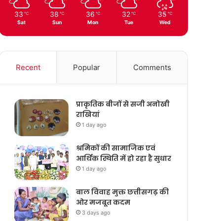
33
38
36
32
35
℃
℃
℃
℃
℃
Sat
Sun
Mon
Tue
Wed
Recent
Popular
Comments
प्राकृतिक बीजों से सजी अनोखी
राखियां
1 day ago
श्रमिकों की सामाजिक एवं
आर्थिक स्थिति में हो रहा है सुधार
1 day ago
बाल विवाह मुक्त छत्तीसगढ़ की
ओर मजबूत कदम
3 days ago