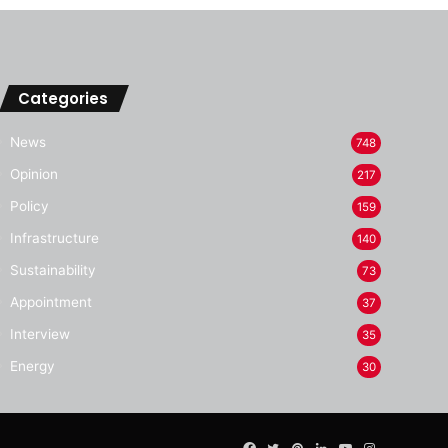
Categories
News
748
Opinion
217
Policy
159
Infrastructure
140
Sustainability
73
Appointment
37
Interview
35
Energy
30