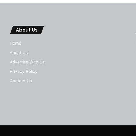
About Us
Home
About Us
Advertise With Us
Privacy Policy
Contact Us