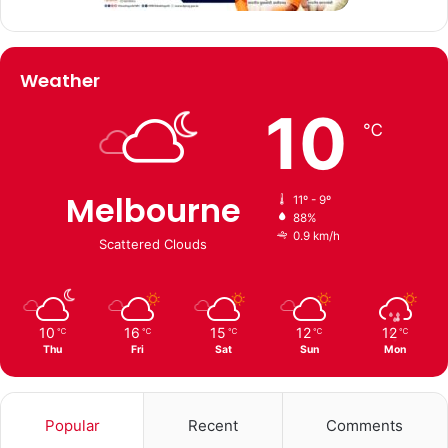
Weather
10
℃
Melbourne
11º - 9º
88%
0.9 km/h
Scattered Clouds
10
16
15
12
12
℃
℃
℃
℃
℃
Thu
Fri
Sat
Sun
Mon
Popular
Recent
Comments