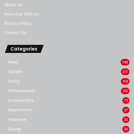
About Us
Advertise With Us
Privacy Policy
Contact Us
Categories
News
746
Opinion
217
Policy
159
Infrastructure
140
Sustainability
73
Appointment
37
Interview
35
Energy
30