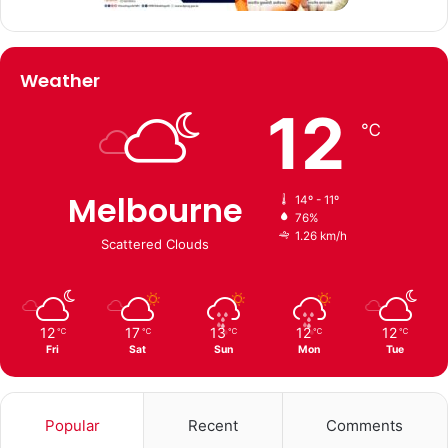
Weather
12
℃
Melbourne
14º - 11º
76%
1.26 km/h
Scattered Clouds
12
17
13
12
12
℃
℃
℃
℃
℃
Fri
Sat
Sun
Mon
Tue
Popular
Recent
Comments