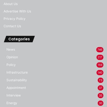
About Us
Advertise With Us
Privacy Policy
Contact Us
Categories
News
746
Opinion
217
Policy
159
Infrastructure
140
Sustainability
73
Appointment
37
Interview
35
Energy
30