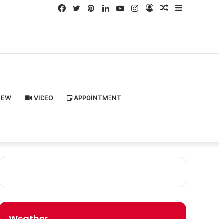
Facebook
Twitter
Pinterest
LinkedIn
YouTube
Instagram
Log
Random
Sidebar
In
Article
IEW
VIDEO
APPOINTMENT
Weather