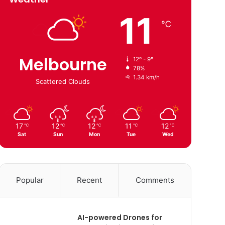
11
℃
Melbourne
12º - 9º
78%
1.34 km/h
Scattered Clouds
17
12
12
11
12
℃
℃
℃
℃
℃
Sat
Sun
Mon
Tue
Wed
Popular
Recent
Comments
AI-powered Drones for