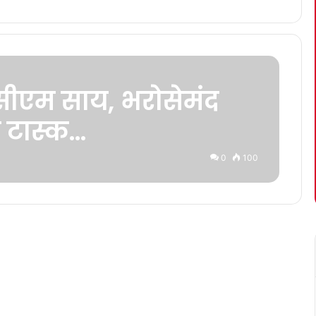
 सीएम साय, भरोसेमंद
ा टास्क…
0
100