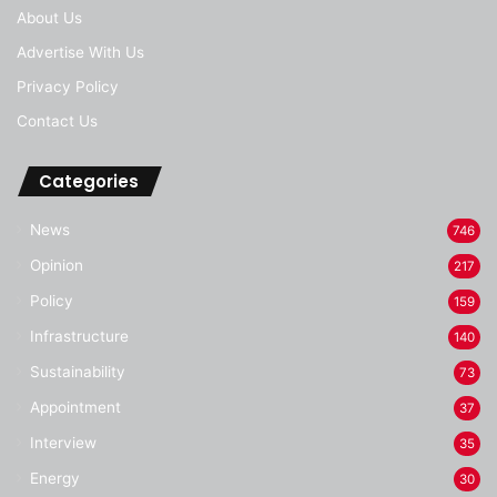
About Us
Advertise With Us
Privacy Policy
Contact Us
Categories
News
746
Opinion
217
Policy
159
Infrastructure
140
Sustainability
73
Appointment
37
Interview
35
Energy
30