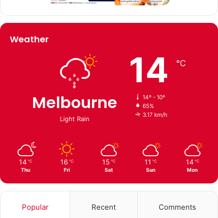
Weather
14
℃
Melbourne
14º - 10º
65%
3.17 km/h
Light Rain
14
16
15
11
14
℃
℃
℃
℃
℃
Thu
Fri
Sat
Sun
Mon
Popular
Recent
Comments