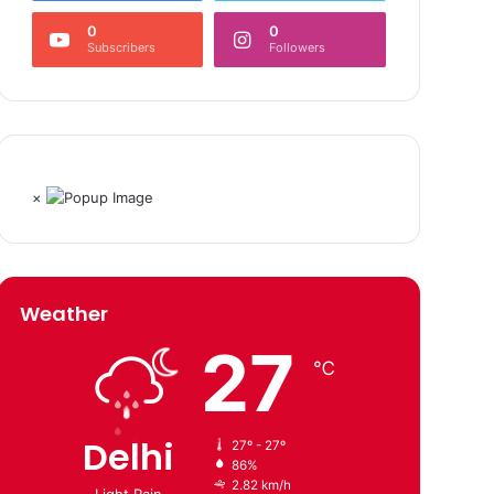
0
0
Subscribers
Followers
×
Weather
27
℃
Delhi
27º - 27º
86%
2.82 km/h
Light Rain