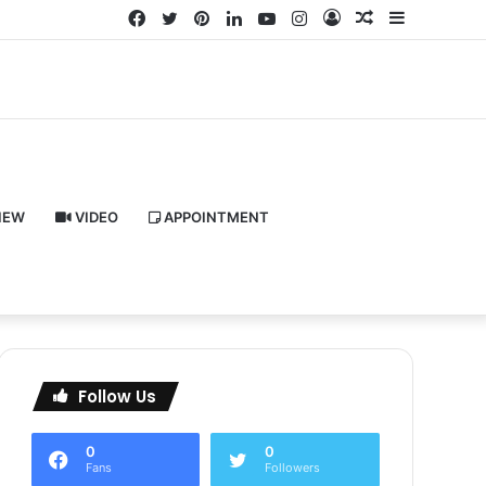
Facebook
Twitter
Pinterest
LinkedIn
YouTube
Instagram
Log
Random
Sidebar
In
Article
IEW
VIDEO
APPOINTMENT
Follow Us
0
0
Fans
Followers