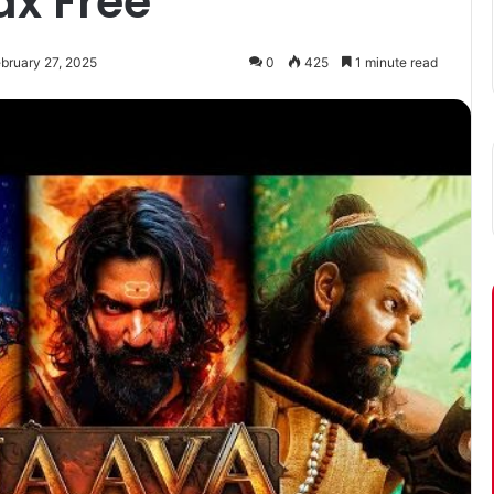
Tax Free
bruary 27, 2025
0
425
1 minute read