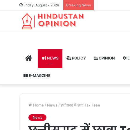
Friday, August 7 2026
Breaking News
HOME
NEWS
POLICY
OPINION
E
E-MAGZINE
Home
/
News
/
छत्तीसगढ़ में छावा Tax Free
News