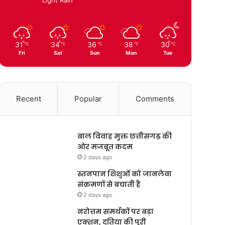
31
34
36
38
30
℃
℃
℃
℃
℃
Fri
Sat
Sun
Mon
Tue
Recent
Popular
Comments
बाल विवाह मुक्त छत्तीसगढ़ की
ओर मजबूत कदम
2 days ago
स्तनपान शिशुओं को जानलेवा
संक्रमणों से बचाती है
2 days ago
नरोत्तम समर्थकों पर बड़ा
एक्शन, दतिया की पूरी