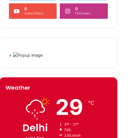
0
0
Subscribers
Followers
×
Weather
29
℃
Delhi
31º - 27º
79%
3.65 km/h
Light Rain