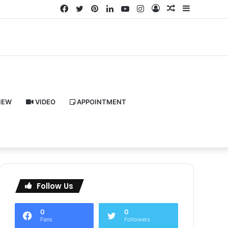
Facebook
Twitter
Pinterest
LinkedIn
YouTube
Instagram
Log
Random
Sidebar
In
Article
IEW
VIDEO
APPOINTMENT
Follow Us
0
0
Fans
Followers