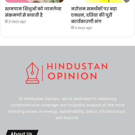
स्तनपान शिशुओं को जानलेवा
नरोत्तम समर्थकों पर बड़ा
संक्रमणों से बचाती है
एक्शन, दतिया की पूरी
कार्यकारणी भंग
3 days ago
4 days ago
At Hindustan Opinion, we're dedicated to delivering
comprehensive coverage and insightful analysis of the most
pressing issues in energy, sustainability, policy, infrastructure,
and beyond.
About Us