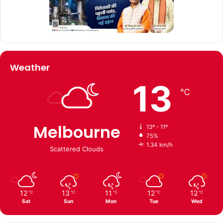
Weather
13
℃
Melbourne
13º - 11º
75%
1.34 km/h
Scattered Clouds
12
13
11
12
12
℃
℃
℃
℃
℃
Sat
Sun
Mon
Tue
Wed