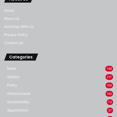
Home
About Us
Advertise With Us
Privacy Policy
Contact Us
Categories
News
748
Opinion
217
Policy
159
Infrastructure
140
Sustainability
73
Appointment
37