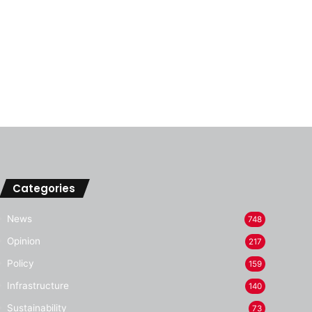
Categories
News
748
Opinion
217
Policy
159
Infrastructure
140
Sustainability
73