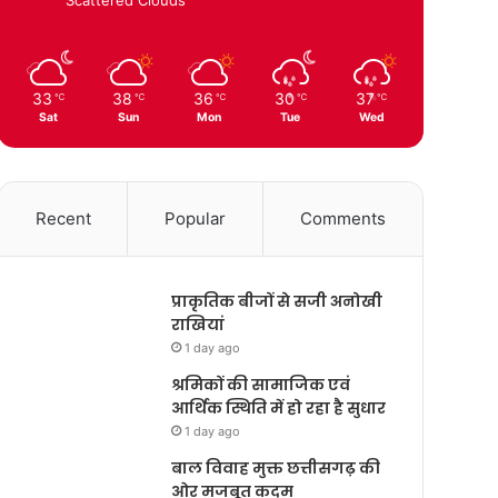
33
38
36
30
37
℃
℃
℃
℃
℃
Sat
Sun
Mon
Tue
Wed
Recent
Popular
Comments
प्राकृतिक बीजों से सजी अनोखी
राखियां
1 day ago
श्रमिकों की सामाजिक एवं
आर्थिक स्थिति में हो रहा है सुधार
1 day ago
बाल विवाह मुक्त छत्तीसगढ़ की
ओर मजबूत कदम