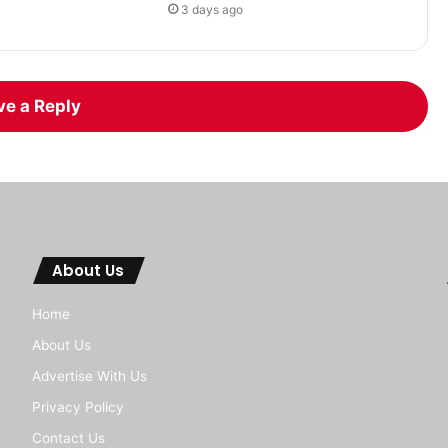
3 days ago
ve a Reply
About Us
Home
About Us
Advertise With Us
Privacy Policy
Contact Us