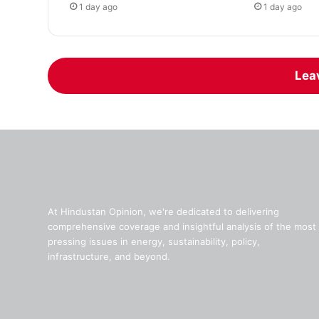
1 day ago
1 day ago
Lea
At Hindustan Opinion, we're dedicated to delivering
comprehensive coverage and insightful analysis of the most
pressing issues in energy, sustainability, policy,
infrastructure, and beyond.