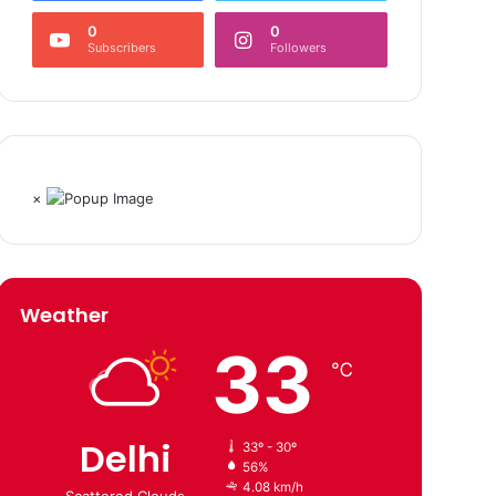
0
0
Subscribers
Followers
×
Weather
33
℃
Delhi
33º - 30º
56%
4.08 km/h
Scattered Clouds