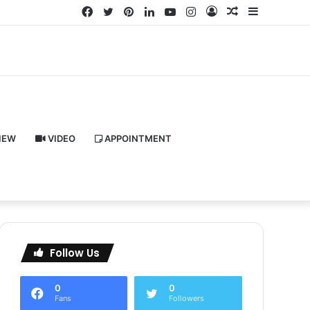
Facebook
Twitter
Pinterest
LinkedIn
YouTube
Instagram
Log
Random
Sidebar
In
Article
IEW
VIDEO
APPOINTMENT
Follow Us
0
0
Fans
Followers