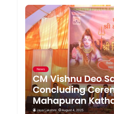
News
CM Vishnu Deo Sa
Concluding Cerem
Mahapuran Katha 
Jaya Lakshmi
August 4, 2025