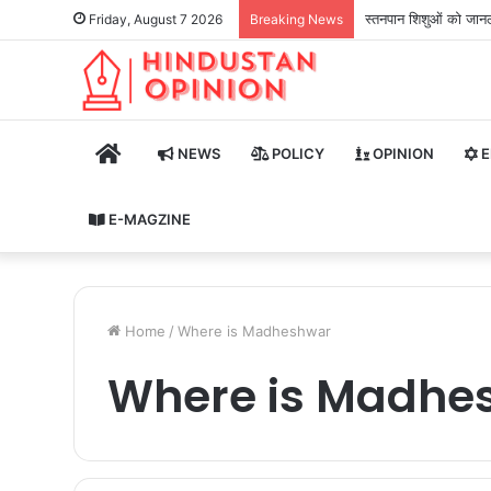
स्तनपान शिशुओं को जानले
Friday, August 7 2026
Breaking News
HOME
NEWS
POLICY
OPINION
E
E-MAGZINE
Home
/
Where is Madheshwar
Where is Madhe