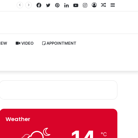
Facebook
Twitter
Pinterest
LinkedIn
YouTube
Instagram
Log
Random
Sidebar
In
Article
IEW
VIDEO
APPOINTMENT
Weather
℃