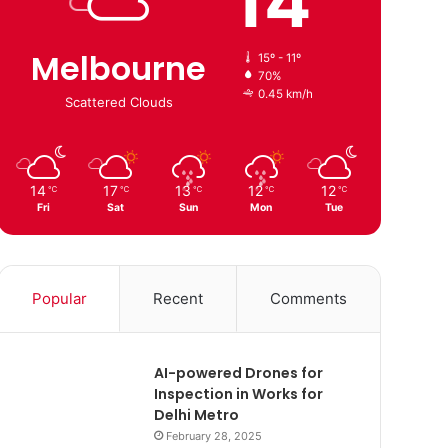
14
Melbourne
15º - 11º
70%
0.45 km/h
Scattered Clouds
14
17
13
12
12
℃
℃
℃
℃
℃
Fri
Sat
Sun
Mon
Tue
Popular
Recent
Comments
AI-powered Drones for
Inspection in Works for
Delhi Metro
February 28, 2025