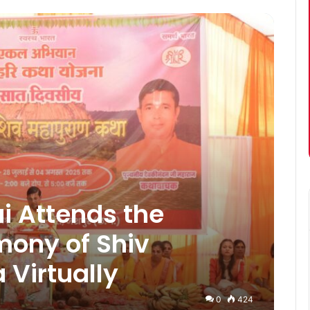
i Attends the
ony of Shiv
Virtually
0
424