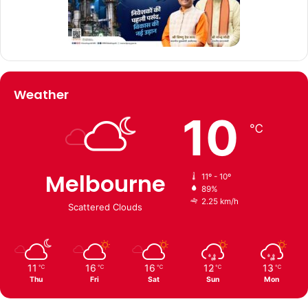
Weather
10
℃
Melbourne
11º - 10º
89%
2.25 km/h
Scattered Clouds
11
16
16
12
13
℃
℃
℃
℃
℃
Thu
Fri
Sat
Sun
Mon