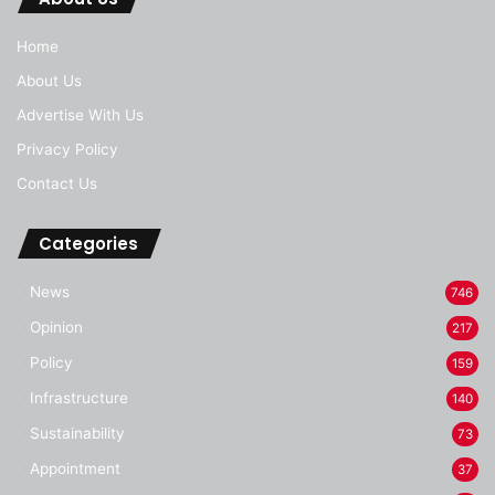
Home
About Us
Advertise With Us
Privacy Policy
Contact Us
Categories
News
746
Opinion
217
Policy
159
Infrastructure
140
Sustainability
73
Appointment
37