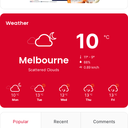
Weather
10
℃
Melbourne
11º - 9º
88%
0.89 km/h
Scattered Clouds
10
13
12
13
13
℃
℃
℃
℃
℃
Mon
Tue
Wed
Thu
Fri
Popular
Recent
Comments