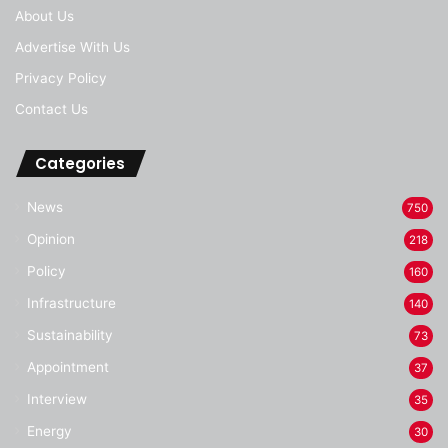
About Us
Advertise With Us
Privacy Policy
Contact Us
Categories
News
750
Opinion
218
Policy
160
Infrastructure
140
Sustainability
73
Appointment
37
Interview
35
Energy
30