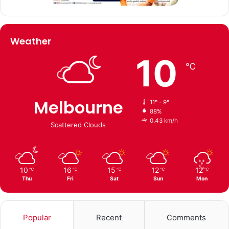
Weather
10
℃
Melbourne
11º - 9º
88%
0.43 km/h
Scattered Clouds
10
16
15
12
12
℃
℃
℃
℃
℃
Thu
Fri
Sat
Sun
Mon
Popular
Recent
Comments