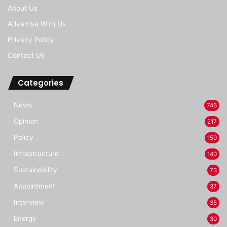
About Us
Advertise With Us
Privacy Policy
Contact Us
Categories
News
746
Opinion
217
Policy
159
Infrastructure
140
Sustainability
73
Appointment
37
Interview
35
Energy
30