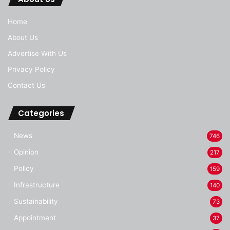
Home
About Us
Advertise With Us
Privacy Policy
Contact Us
Categories
News
746
Opinion
217
Policy
159
Infrastructure
140
Sustainability
73
Appointment
37