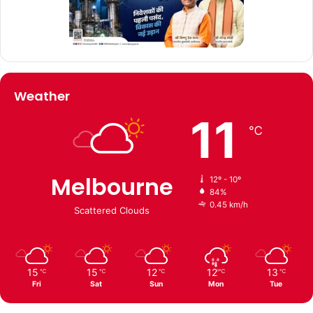
Weather
11
℃
Melbourne
12º - 10º
84%
0.45 km/h
Scattered Clouds
15
15
12
12
13
℃
℃
℃
℃
℃
Fri
Sat
Sun
Mon
Tue