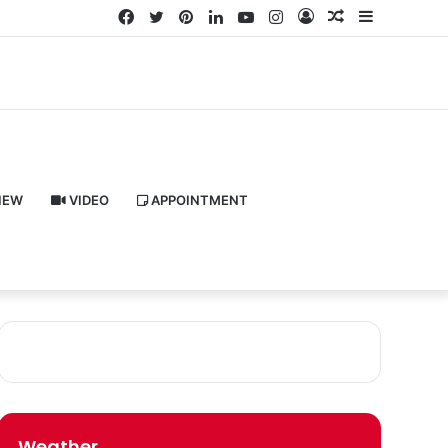
Facebook
Twitter
Pinterest
LinkedIn
YouTube
Instagram
Log
Random
Sidebar
In
Article
IEW
VIDEO
APPOINTMENT
Weather