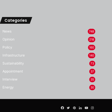
Categories
News
748
Opinion
218
Policy
160
Infrastructure
140
Sustainability
73
Appointment
37
Interview
35
Energy
30
Facebook
Twitter
Pinterest
LinkedIn
YouTube
Instagram