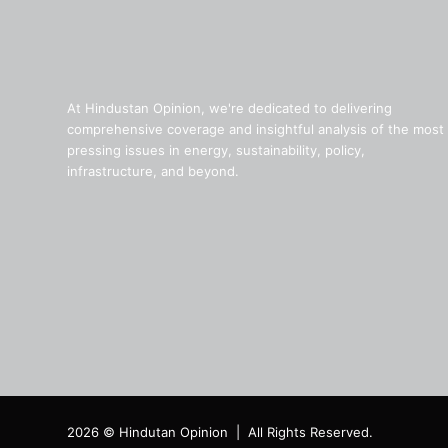
At Hindustan Opinion, we're dedicated to delivering
comprehensive coverage and insightful analysis of the most
pressing issues in energy, sustainability, policy,
infrastructure, and beyond.
2026 © Hindutan Opinion | All Rights Reserved.