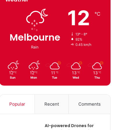
12
℃
Melbourne
13º - 8º
92%
0.45 km/h
Rain
12
12
11
13
13
℃
℃
℃
℃
℃
Sun
Mon
Tue
Wed
Thu
Popular
Recent
Comments
AI-powered Drones for