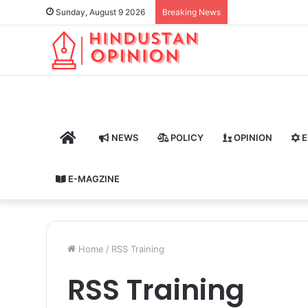
Sunday, August 9 2026
Breaking News
HOME
NEWS
POLICY
OPINION
E
E-MAGZINE
Home
/
RSS Training
RSS Training