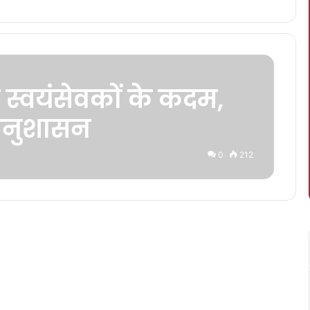
े स्वयंसेवकों के कदम,
अनुशासन
0
212