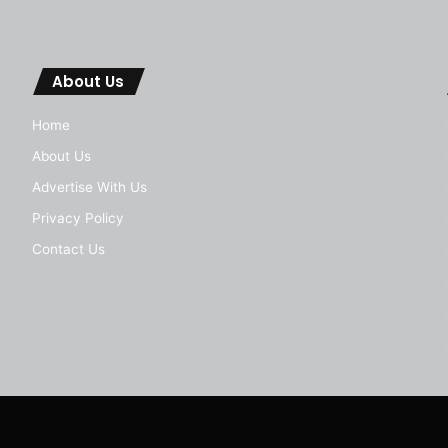
About Us
Home
About Us
Advertise With Us
Privacy Policy
Contact Us