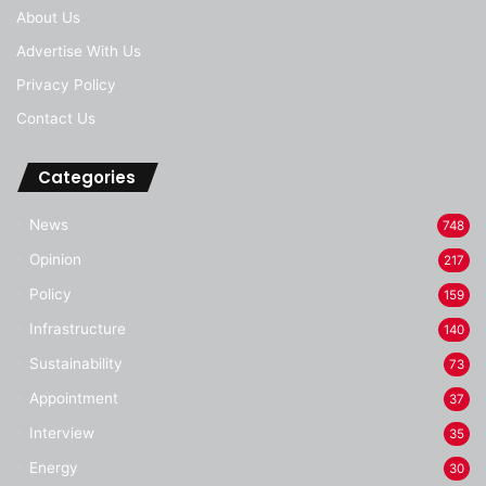
About Us
Advertise With Us
Privacy Policy
Contact Us
Categories
News
748
Opinion
217
Policy
159
Infrastructure
140
Sustainability
73
Appointment
37
Interview
35
Energy
30