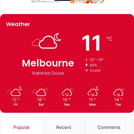
Weather
11
℃
Melbourne
12º - 10º
84%
3 km/h
Scattered Clouds
12
18
15
11
14
℃
℃
℃
℃
℃
Fri
Sat
Sun
Mon
Tue
Popular
Recent
Comments