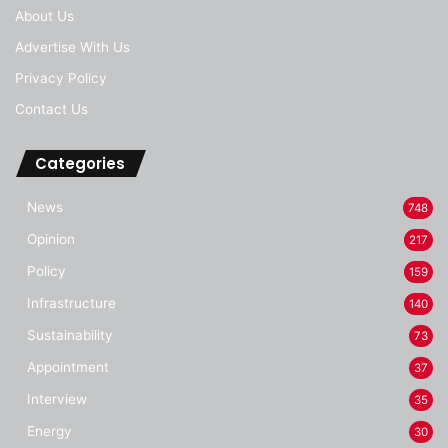
About Us
Advertise With Us
Privacy Policy
Contact Us
Categories
News
748
Opinion
217
Policy
159
Infrastructure
140
Sustainability
73
Appointment
37
Interview
35
Energy
30