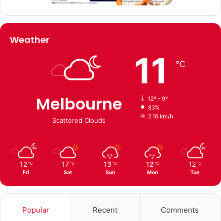
Weather
11
℃
Melbourne
12º - 9º
83%
2.16 km/h
Scattered Clouds
12
17
13
12
12
℃
℃
℃
℃
℃
Fri
Sat
Sun
Mon
Tue
Popular
Recent
Comments