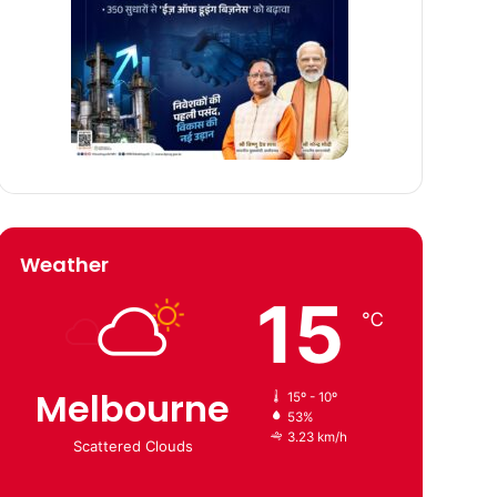
Weather
15
℃
Melbourne
15º - 10º
53%
3.23 km/h
Scattered Clouds