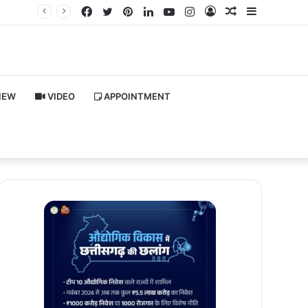
Facebook
Twitter
Pinterest
LinkedIn
YouTube
Instagram
Log
Random
Sidebar
In
Article
IEW
VIDEO
APPOINTMENT