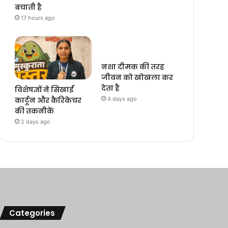
बचाती है
17 hours ago
नशा दीमक की तरह
जीवन को खोखला कर
देता है
विशेषज्ञों ने सिखाईं
4 days ago
कार्टून और कैरिकेचर
की तकनीकें
2 days ago
Categories