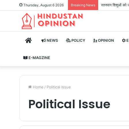
स्तनपान शिशुओं को ज
Thursday, August 6 2026
Breaking News
HOME
NEWS
POLICY
OPINION
E
E-MAGZINE
Home
/
Political Issue
Political Issue