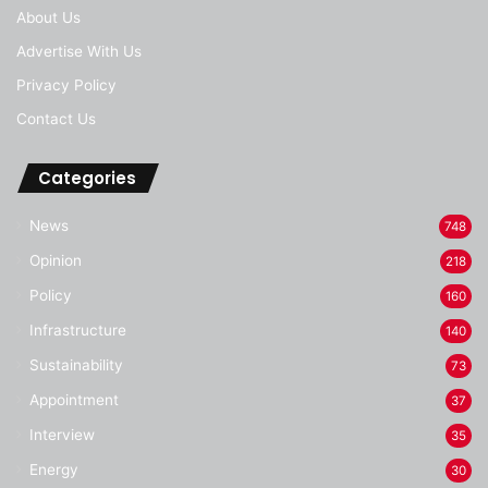
About Us
Advertise With Us
Privacy Policy
Contact Us
Categories
News
748
Opinion
218
Policy
160
Infrastructure
140
Sustainability
73
Appointment
37
Interview
35
Energy
30