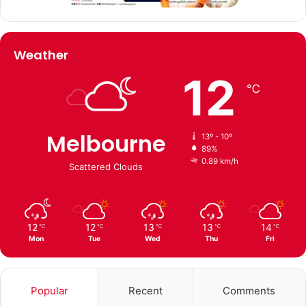
Weather
12
℃
Melbourne
13º - 10º
89%
0.89 km/h
Scattered Clouds
12
12
13
13
14
℃
℃
℃
℃
℃
Mon
Tue
Wed
Thu
Fri
Popular
Recent
Comments