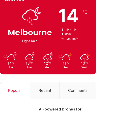
14
℃
Melbourne
15º - 12º
66%
1.34 km/h
Light Rain
14
13
12
11
13
℃
℃
℃
℃
℃
Sat
Sun
Mon
Tue
Wed
Popular
Recent
Comments
AI-powered Drones for