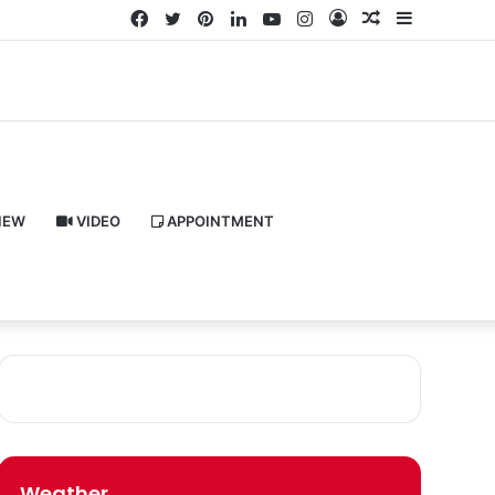
Facebook
Twitter
Pinterest
LinkedIn
YouTube
Instagram
Log
Random
Sidebar
In
Article
IEW
VIDEO
APPOINTMENT
Weather