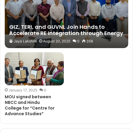
GIZ, TERI, and GUVNL Join Hands to
Accelerate RE Integration through Energy
Storage Solutions
Jaya Lakshmi
August 20, 2025
0
358
January 17, 2025
0
MOU signed between
NBCC and Hindu
College for “Centre for
Advance Studies”