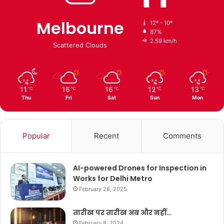
Melbourne
12º - 10º
87%
2.59 km/h
Scattered Clouds
11
16
16
12
13
℃
℃
℃
℃
℃
Thu
Fri
Sat
Sun
Mon
Popular
Recent
Comments
AI-powered Drones for Inspection in
Works for Delhi Metro
February 28, 2025
तारीख पर तारीख अब और नहीं…
February 8, 2024