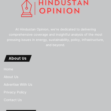
At Hindustan Opinion, we're dedicated to delivering
comprehensive coverage and insightful analysis of the most
pressing issues in energy, sustainability, policy, infrastructure,
and beyond.
About Us
Home
About Us
Advertise With Us
Privacy Policy
Contact Us