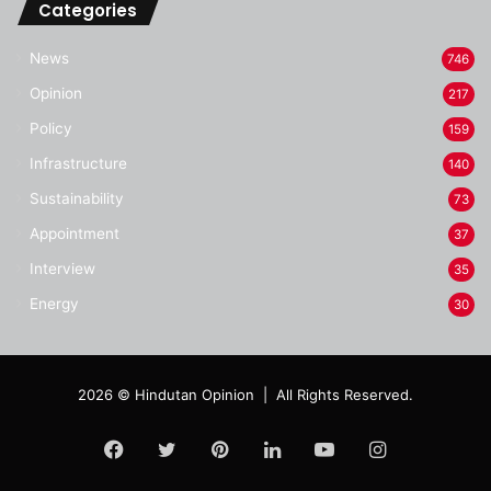
Categories
News
746
Opinion
217
Policy
159
Infrastructure
140
Sustainability
73
Appointment
37
Interview
35
Energy
30
2026 © Hindutan Opinion | All Rights Reserved.
Facebook
Twitter
Pinterest
LinkedIn
YouTube
Instagram