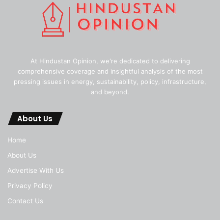
At Hindustan Opinion, we're dedicated to delivering
comprehensive coverage and insightful analysis of the most
pressing issues in energy, sustainability, policy, infrastructure,
and beyond.
About Us
Home
About Us
Advertise With Us
Privacy Policy
Contact Us