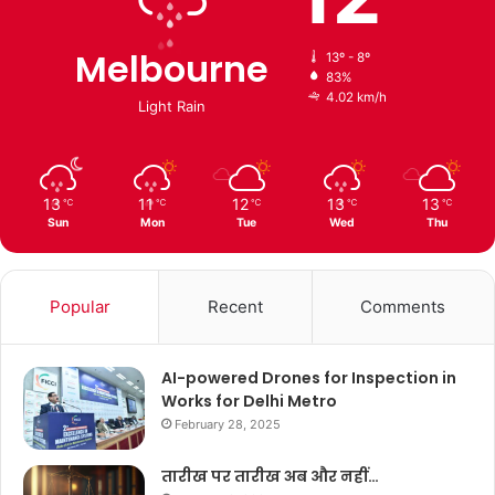
Melbourne
13º - 8º
83%
4.02 km/h
Light Rain
13
11
12
13
13
℃
℃
℃
℃
℃
Sun
Mon
Tue
Wed
Thu
Popular
Recent
Comments
AI-powered Drones for Inspection in
Works for Delhi Metro
February 28, 2025
तारीख पर तारीख अब और नहीं…