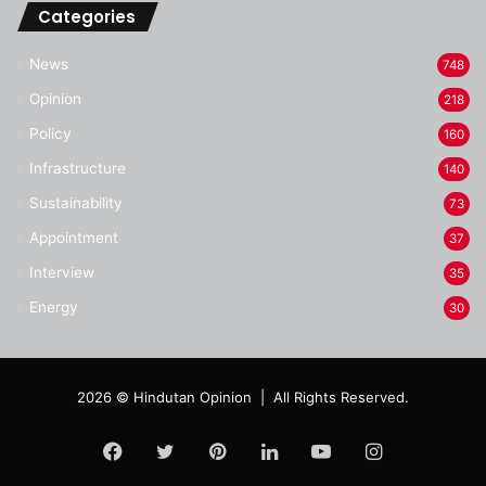
Categories
News
748
Opinion
218
Policy
160
Infrastructure
140
Sustainability
73
Appointment
37
Interview
35
Energy
30
2026 © Hindutan Opinion | All Rights Reserved.
Facebook
Twitter
Pinterest
LinkedIn
YouTube
Instagram