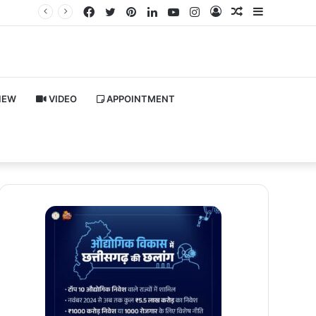
Facebook
Twitter
Pinterest
LinkedIn
YouTube
Instagram
Log
Random
Sidebar
In
Article
IEW
VIDEO
APPOINTMENT