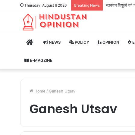
स्तनपान शिशुओं को ज
Thursday, August 6 2026
Breaking News
HOME
NEWS
POLICY
OPINION
E
E-MAGZINE
Home
/
Ganesh Utsav
Ganesh Utsav