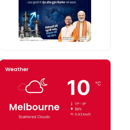
Weather
10
℃
Melbourne
11º - 9º
88%
0.43 km/h
Scattered Clouds