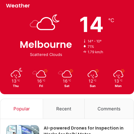
Weather
14
℃
Melbourne
14º - 10º
71%
1.79 km/h
Scattered Clouds
13
16
16
12
13
℃
℃
℃
℃
℃
Thu
Fri
Sat
Sun
Mon
Popular
Recent
Comments
AI-powered Drones for Inspection in