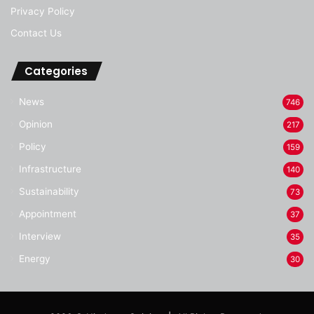
Privacy Policy
Contact Us
Categories
News
746
Opinion
217
Policy
159
Infrastructure
140
Sustainability
73
Appointment
37
Interview
35
Energy
30