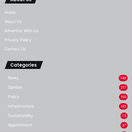
Home
About Us
Advertise With Us
Privacy Policy
Contact Us
Categories
News
748
Opinion
217
Policy
159
Infrastructure
140
Sustainability
73
Appointment
37