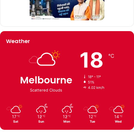
Weather
18
℃
Melbourne
18º - 11º
51%
4.02 km/h
Scattered Clouds
17
12
12
12
14
℃
℃
℃
℃
℃
Sat
Sun
Mon
Tue
Wed