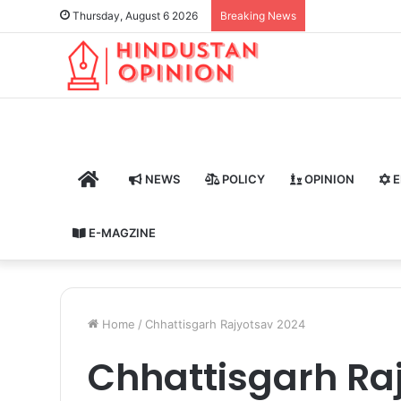
Thursday, August 6 2026
Breaking News
HOME
NEWS
POLICY
OPINION
E
E-MAGZINE
Home
/
Chhattisgarh Rajyotsav 2024
Chhattisgarh Ra