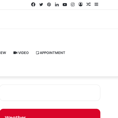
Facebook
Twitter
Pinterest
LinkedIn
YouTube
Instagram
Log
Random
Sidebar
In
Article
IEW
VIDEO
APPOINTMENT
Weather