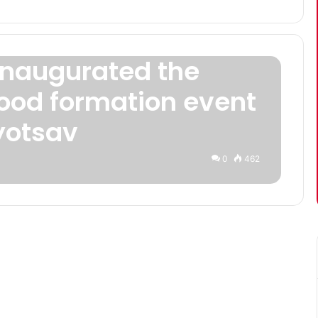
inaugurated the
ood formation event
yotsav
0
462