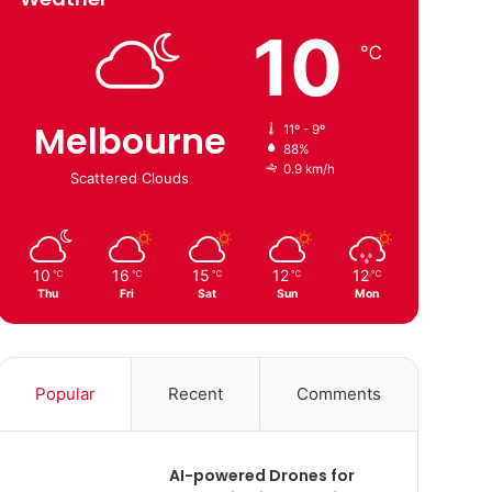
10
℃
Melbourne
11º - 9º
88%
0.9 km/h
Scattered Clouds
10
16
15
12
12
℃
℃
℃
℃
℃
Thu
Fri
Sat
Sun
Mon
Popular
Recent
Comments
AI-powered Drones for