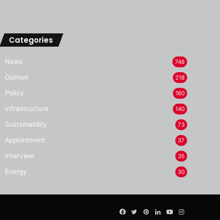
Categories
News
748
Opinion
218
Policy
160
Infrastructure
140
Sustainability
73
Appointment
37
Interview
35
Energy
30
Facebook
Twitter
Pinterest
LinkedIn
YouTube
Instagram