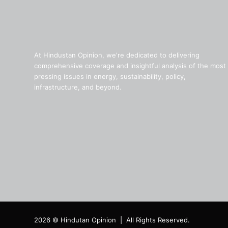
At Hindustan Opinion, we're dedicated to delivering
comprehensive coverage and insightful analysis of the most
pressing issues in energy, sustainability, policy,
infrastructure, and beyond.
2026 © Hindutan Opinion | All Rights Reserved.