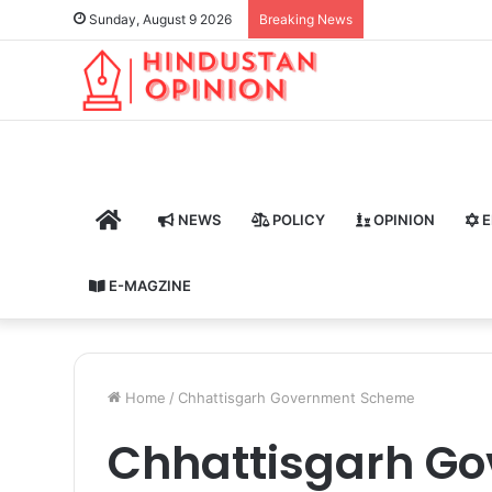
Sunday, August 9 2026
Breaking News
HOME
NEWS
POLICY
OPINION
E
E-MAGZINE
Home
/
Chhattisgarh Government Scheme
Chhattisgarh G