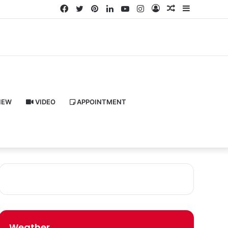
Facebook
Twitter
Pinterest
LinkedIn
YouTube
Instagram
Log
Random
Sidebar
In
Article
IEW
VIDEO
APPOINTMENT
Weather