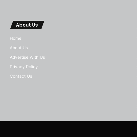
About Us
Home
About Us
Advertise With Us
Privacy Policy
Contact Us