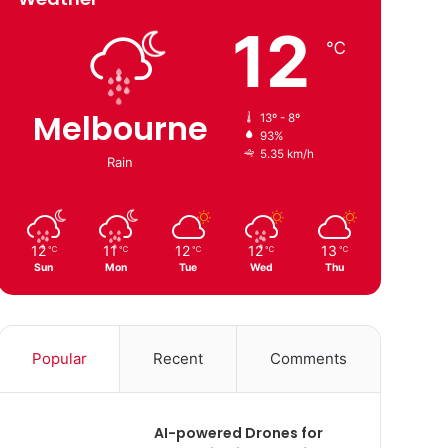
12
℃
Melbourne
13º - 8º
93%
5.35 km/h
Rain
12
11
12
12
13
℃
℃
℃
℃
℃
Sun
Mon
Tue
Wed
Thu
Popular
Recent
Comments
AI-powered Drones for