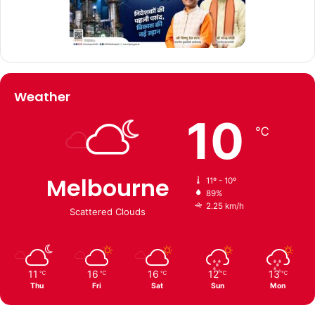
Weather
10
℃
Melbourne
11º - 10º
89%
2.25 km/h
Scattered Clouds
11
16
16
12
13
℃
℃
℃
℃
℃
Thu
Fri
Sat
Sun
Mon