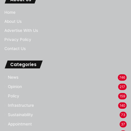
Home
About Us
Advertise With Us
Privacy Policy
Contact Us
Categories
News
746
Opinion
217
Policy
159
Infrastructure
140
Sustainability
73
Appointment
37