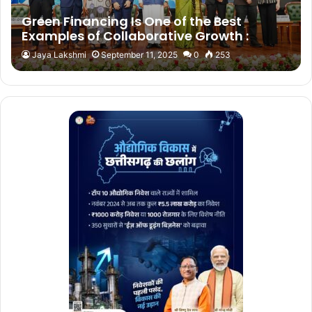
Green Financing Is One of the Best
Examples of Collaborative Growth :
Bhupender Yadav
Jaya Lakshmi
September 11, 2025
0
253