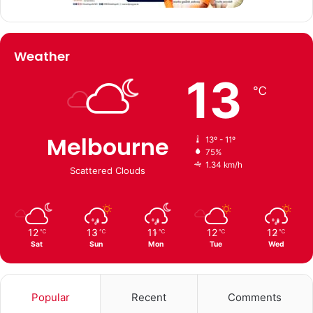
Weather
13
℃
Melbourne
13º - 11º
75%
1.34 km/h
Scattered Clouds
12
13
11
12
12
℃
℃
℃
℃
℃
Sat
Sun
Mon
Tue
Wed
Popular
Recent
Comments