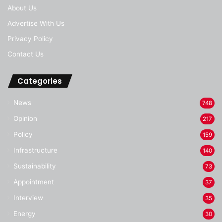
About Us
Advertise With Us
Privacy Policy
Contact Us
Categories
News
748
Opinion
217
Policy
159
Infrastructure
140
Sustainability
73
Appointment
37
Interview
35
Energy
30