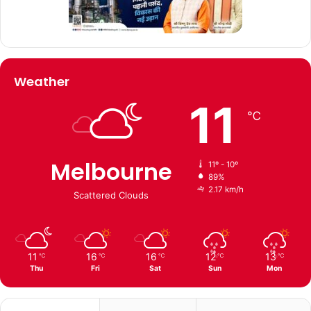
Weather
11
℃
Melbourne
11º - 10º
89%
2.17 km/h
Scattered Clouds
11
16
16
12
13
℃
℃
℃
℃
℃
Thu
Fri
Sat
Sun
Mon