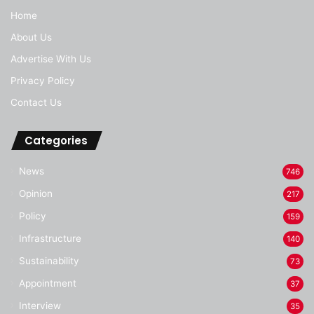
Home
About Us
Advertise With Us
Privacy Policy
Contact Us
Categories
News
746
Opinion
217
Policy
159
Infrastructure
140
Sustainability
73
Appointment
37
Interview
35