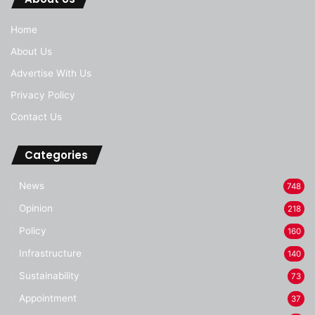
Home
About Us
Advertise With Us
Privacy Policy
Contact Us
Categories
News
748
Opinion
218
Policy
160
Infrastructure
140
Sustainability
73
Appointment
37