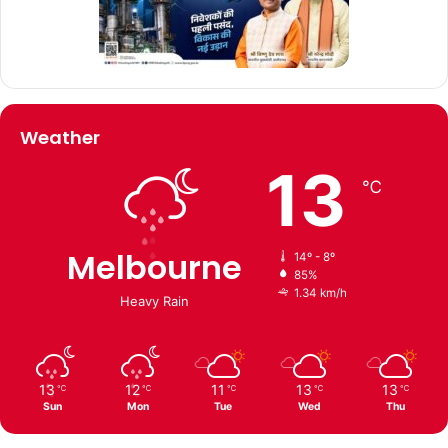
Weather
13
℃
Melbourne
14º - 8º
85%
1.34 km/h
Heavy Rain
13
12
11
13
13
℃
℃
℃
℃
℃
Sun
Mon
Tue
Wed
Thu