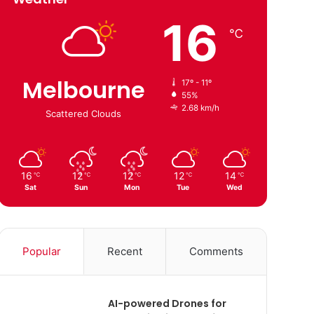
16
℃
Melbourne
17º - 11º
55%
2.68 km/h
Scattered Clouds
16
12
12
12
14
℃
℃
℃
℃
℃
Sat
Sun
Mon
Tue
Wed
Popular
Recent
Comments
AI-powered Drones for