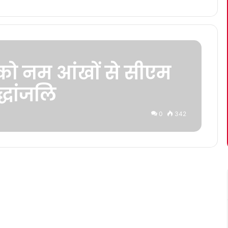
ो नम आंखों से सीएम
रद्धांजलि
0
342