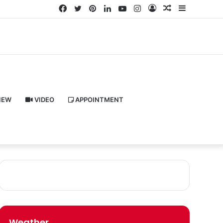
Facebook
Twitter
Pinterest
LinkedIn
YouTube
Instagram
Log
Random
Sidebar
In
Article
IEW
VIDEO
APPOINTMENT
Weather