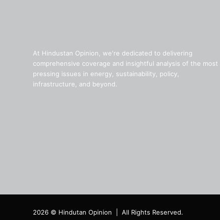
At Hindustan Opinion, we're dedicated to delivering
comprehensive coverage and insightful analysis of the most
pressing issues in energy, sustainability, policy,
infrastructure, and beyond.
2026 © Hindutan Opinion | All Rights Reserved.