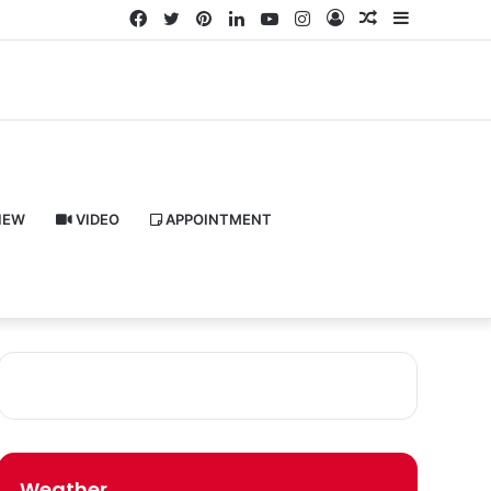
Facebook
Twitter
Pinterest
LinkedIn
YouTube
Instagram
Log
Random
Sidebar
In
Article
IEW
VIDEO
APPOINTMENT
Weather