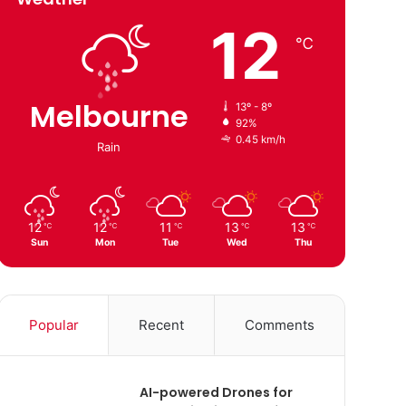
12
℃
Melbourne
13º - 8º
92%
0.45 km/h
Rain
12
12
11
13
13
℃
℃
℃
℃
℃
Sun
Mon
Tue
Wed
Thu
Popular
Recent
Comments
AI-powered Drones for