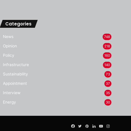
Categories
News
748
Opinion
218
Policy
160
Infrastructure
140
Sustainability
73
Appointment
37
Interview
35
Energy
30
Facebook
Twitter
Pinterest
LinkedIn
YouTube
Instagram