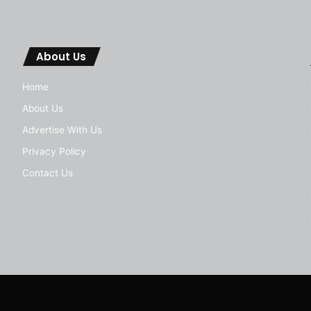
About Us
Home
About Us
Advertise With Us
Privacy Policy
Contact Us