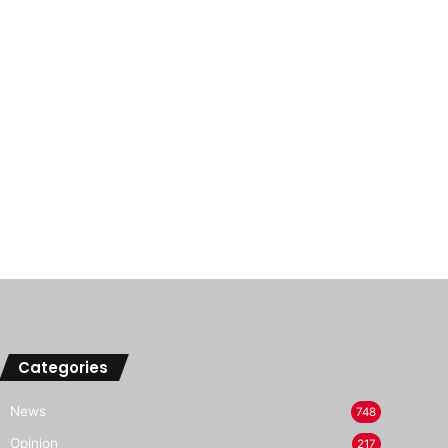
Categories
News
748
Opinion
217