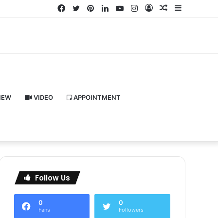
Facebook
Twitter
Pinterest
LinkedIn
YouTube
Instagram
Log
Random
Sidebar
In
Article
IEW
VIDEO
APPOINTMENT
Follow Us
0
0
Fans
Followers