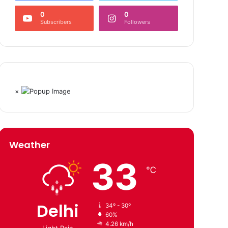
0
0
Subscribers
Followers
×
Weather
33
℃
Delhi
34º - 30º
60%
4.26 km/h
Light Rain