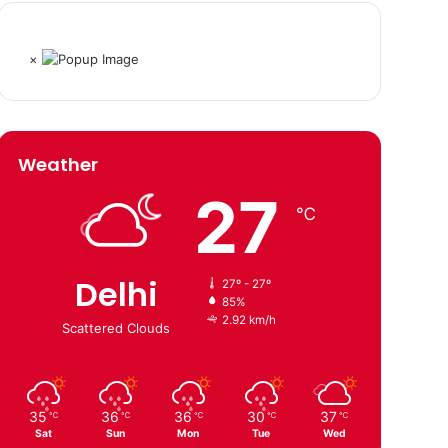
×
Weather
27
℃
Delhi
27º - 27º
85%
2.92 km/h
Scattered Clouds
35
36
36
30
37
℃
℃
℃
℃
℃
Sat
Sun
Mon
Tue
Wed