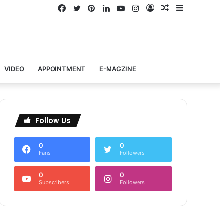
Facebook
Twitter
Pinterest
LinkedIn
YouTube
Instagram
Log
Random
Sidebar
In
Article
VIDEO
APPOINTMENT
E-MAGZINE
Follow Us
0
0
Fans
Followers
0
0
Subscribers
Followers