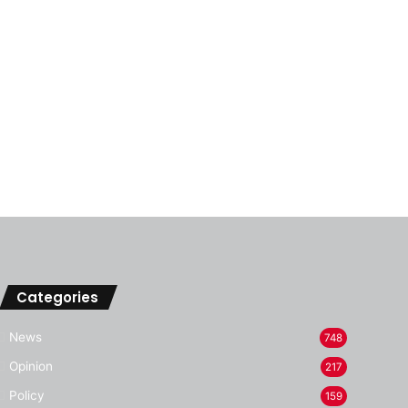
Categories
News
748
Opinion
217
Policy
159