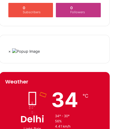
0
0
Subscribers
Followers
×
Weather
34
℃
Delhi
34º - 30º
56%
4.41 km/h
Light Rain