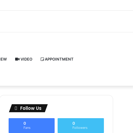
Facebook
Twitter
Pinterest
LinkedIn
YouTube
Instagram
Log
Random
Sidebar
In
Article
IEW
VIDEO
APPOINTMENT
Follow Us
0
0
Fans
Followers