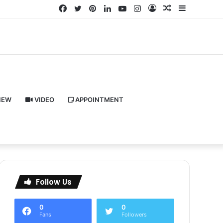
Facebook
Twitter
Pinterest
LinkedIn
YouTube
Instagram
Log
Random
Sidebar
In
Article
IEW
VIDEO
APPOINTMENT
Follow Us
0
0
Fans
Followers