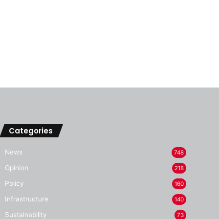
Categories
News
748
Opinion
218
Policy
160
Infrastructure
140
Sustainability
73