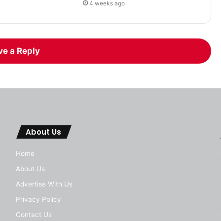
4 weeks ago
ve a Reply
About Us
Home
About Us
Advertise With Us
Privacy Policy
Contact Us