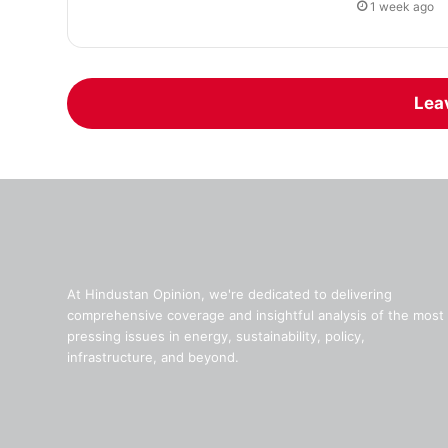
1 week ago
Lea
At Hindustan Opinion, we're dedicated to delivering
comprehensive coverage and insightful analysis of the most
pressing issues in energy, sustainability, policy,
infrastructure, and beyond.