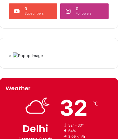
0
0
Subscribers
Followers
×
Weather
32
℃
Delhi
32º - 30º
64%
3.09 km/h
Scattered Clouds