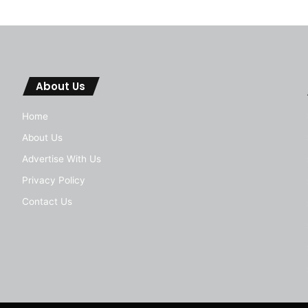
About Us
Home
About Us
Advertise With Us
Privacy Policy
Contact Us