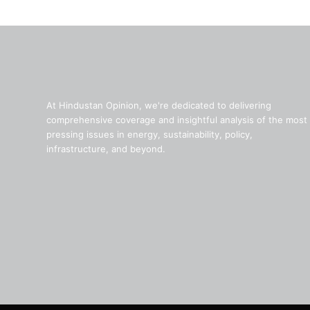
At Hindustan Opinion, we're dedicated to delivering
comprehensive coverage and insightful analysis of the most
pressing issues in energy, sustainability, policy,
infrastructure, and beyond.