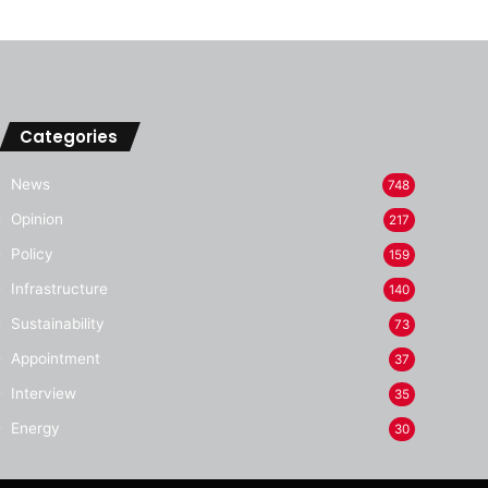
Categories
News
748
Opinion
217
Policy
159
Infrastructure
140
Sustainability
73
Appointment
37
Interview
35
Energy
30