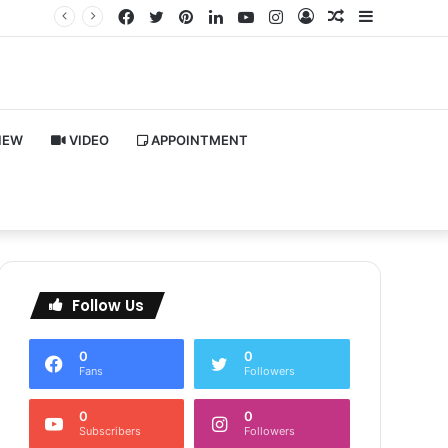
Facebook
Twitter
Pinterest
LinkedIn
YouTube
Instagram
Log
Random
Sidebar
In
Article
IEW
VIDEO
APPOINTMENT
Follow Us
0
0
Fans
Followers
0
0
Subscribers
Followers