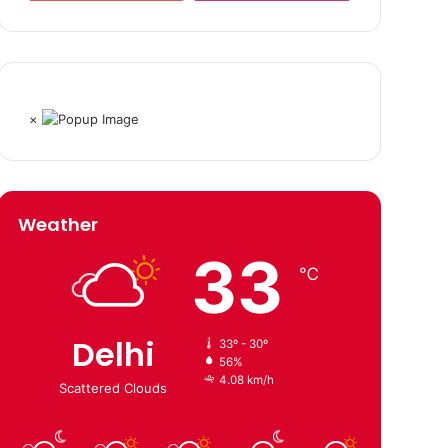
×
Weather
33
℃
Delhi
33º - 30º
56%
4.08 km/h
Scattered Clouds