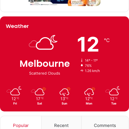
Weather
12
℃
Melbourne
14º - 11º
76%
1.26 km/h
Scattered Clouds
12
17
13
12
12
℃
℃
℃
℃
℃
Fri
Sat
Sun
Mon
Tue
Popular
Recent
Comments