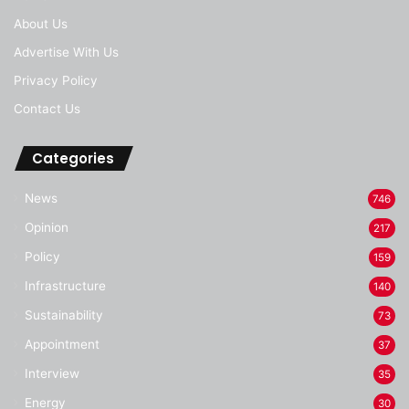
About Us
Advertise With Us
Privacy Policy
Contact Us
Categories
News
746
Opinion
217
Policy
159
Infrastructure
140
Sustainability
73
Appointment
37
Interview
35
Energy
30