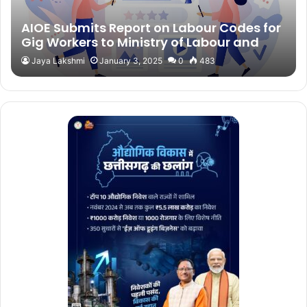
AIOE Submits Report on Labour Codes for
Gig Workers to Ministry of Labour and
Employment
Jaya Lakshmi
January 3, 2025
0
483