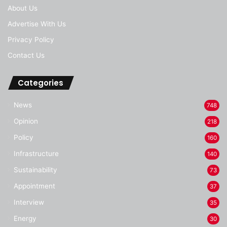
About Us
Advertise With Us
Privacy Policy
Contact Us
Categories
News
748
Opinion
218
Policy
160
Infrastructure
140
Sustainability
73
Appointment
37
Interview
35
Energy
30