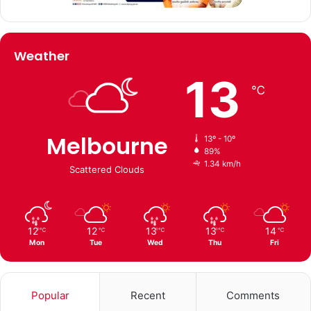
Weather
13
℃
Melbourne
13º - 10º
89%
1.34 km/h
Scattered Clouds
12
12
13
13
14
℃
℃
℃
℃
℃
Mon
Tue
Wed
Thu
Fri
Popular
Recent
Comments