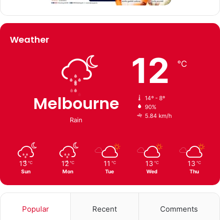
Weather
12
℃
Melbourne
14º - 8º
90%
5.84 km/h
Rain
13
12
11
13
13
℃
℃
℃
℃
℃
Sun
Mon
Tue
Wed
Thu
Popular
Recent
Comments