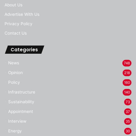
About Us
Advertise With Us
Privacy Policy
Contact Us
Categories
News
748
Opinion
218
Policy
160
Infrastructure
140
Sustainability
73
Appointment
37
Interview
35
Energy
30