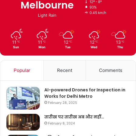
Melbourne
12º - 8º
93%
0.45 km/h
Light Rain
11
11
12
12
13
℃
℃
℃
℃
℃
Sun
Mon
Tue
Wed
Thu
Popular
Recent
Comments
AI-powered Drones for Inspection in
Works for Delhi Metro
February 28, 2025
तारीख पर तारीख अब और नहीं…
February 8, 2024