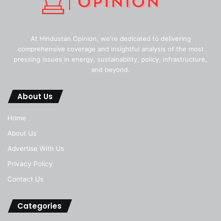
At Hindustan Opinion, we're dedicated to delivering
comprehensive coverage and insightful analysis of the most
pressing issues in energy, sustainability, policy, infrastructure,
and beyond.
About Us
Home
About Us
Advertise With Us
Privacy Policy
Contact Us
Categories