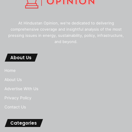
At Hindustan Opinion, we're dedicated to delivering
comprehensive coverage and insightful analysis of the most
pressing issues in energy, sustainability, policy, infrastructure,
and beyond.
About Us
Home
About Us
Advertise With Us
Privacy Policy
Contact Us
Categories