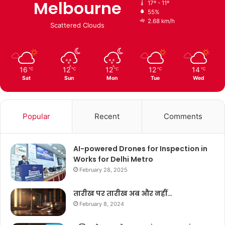
Melbourne
17º - 11º
55%
2.68 km/h
Scattered Clouds
16
12
12
12
14
℃
℃
℃
℃
℃
Sat
Sun
Mon
Tue
Wed
Popular
Recent
Comments
AI-powered Drones for Inspection in
Works for Delhi Metro
February 28, 2025
तारीख पर तारीख अब और नहीं…
February 8, 2024