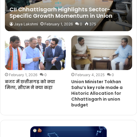
CII Chhattisgarh Highlights Sector-
Specific Growth Momentum in Union
Budget 2026
Jaya Lakshmi
February 1, 2026
0
375
February 1, 2026
0
February 4, 2025
0
बजट में छत्तीसगढ़ को क्या
Union Minister Tokhan
मिला, सीएम ने क्या कहा
Sahu’s key role made a
Historic Allocation for
Chhattisgarh in union
budget