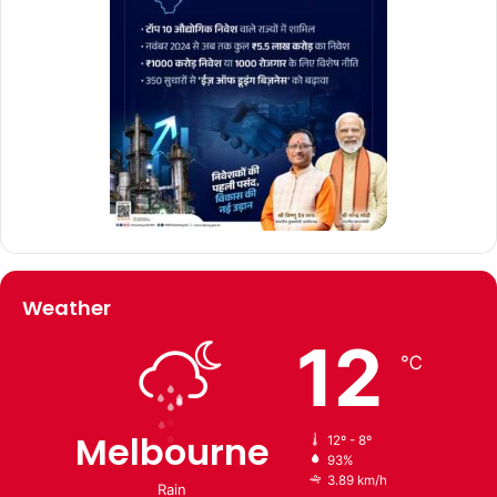
Weather
12
℃
Melbourne
12º - 8º
93%
3.89 km/h
Rain