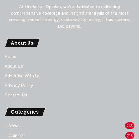
At Hindustan Opinion, we're dedicated to delivering
comprehensive coverage and insightful analysis of the most
pressing issues in energy, sustainability, policy, infrastructure,
and beyond.
About Us
Home
About Us
Advertise With Us
Privacy Policy
Contact Us
Categories
News
748
Opinion
218