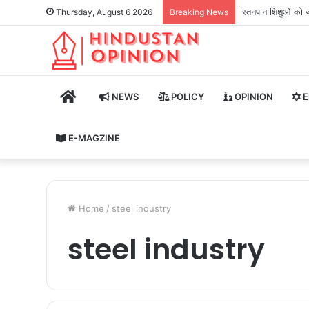
स्तनपान शिशुओं को ज
Thursday, August 6 2026
Breaking News
HOME
NEWS
POLICY
OPINION
E
E-MAGZINE
Home
/
steel industry
steel industry