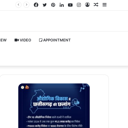
Facebook
Twitter
Pinterest
LinkedIn
YouTube
Instagram
Log
Random
Sidebar
In
Article
IEW
VIDEO
APPOINTMENT