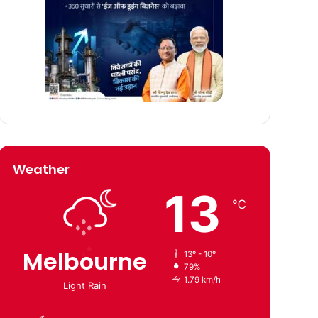
Weather
13
℃
Melbourne
13º - 10º
79%
1.79 km/h
Light Rain