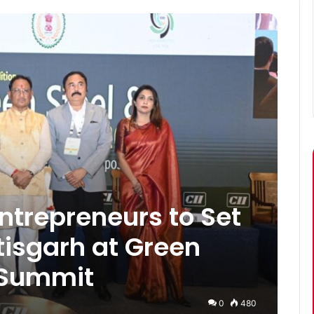
Entrepreneurs to Set
tisgarh at Green
 Summit
0
480