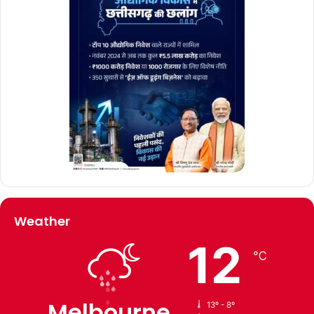
Weather
12
℃
Melbourne
13º - 8º