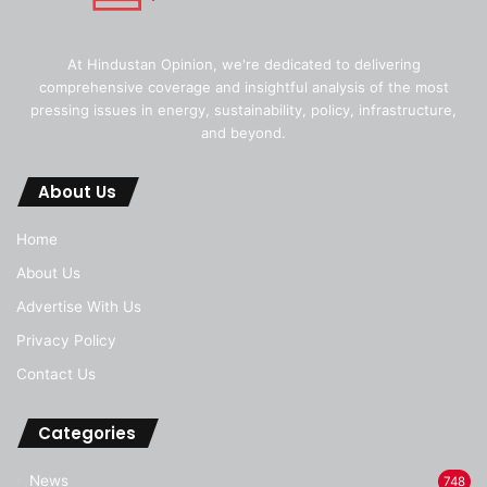
At Hindustan Opinion, we're dedicated to delivering
comprehensive coverage and insightful analysis of the most
pressing issues in energy, sustainability, policy, infrastructure,
and beyond.
About Us
Home
About Us
Advertise With Us
Privacy Policy
Contact Us
Categories
News
748