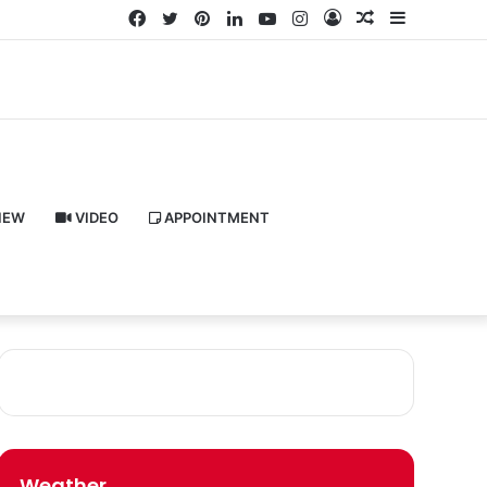
Facebook
Twitter
Pinterest
LinkedIn
YouTube
Instagram
Log
Random
Sidebar
In
Article
IEW
VIDEO
APPOINTMENT
Weather