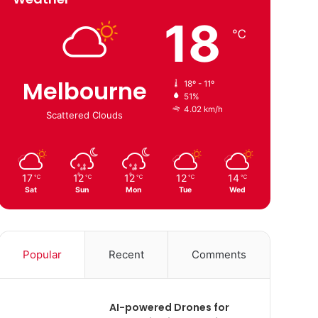
18
℃
Melbourne
18º - 11º
51%
4.02 km/h
Scattered Clouds
17
12
12
12
14
℃
℃
℃
℃
℃
Sat
Sun
Mon
Tue
Wed
Popular
Recent
Comments
AI-powered Drones for