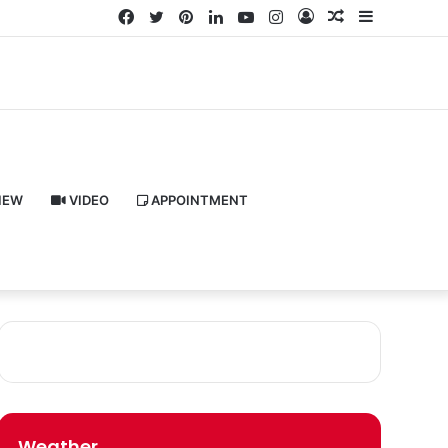
Facebook
Twitter
Pinterest
LinkedIn
YouTube
Instagram
Log
Random
Sidebar
In
Article
IEW
VIDEO
APPOINTMENT
Weather