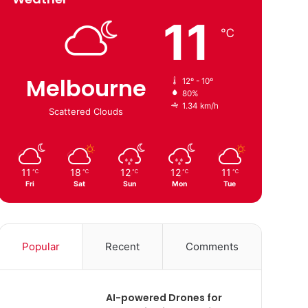
11
℃
Melbourne
12º - 10º
80%
1.34 km/h
Scattered Clouds
11
18
12
12
11
℃
℃
℃
℃
℃
Fri
Sat
Sun
Mon
Tue
Popular
Recent
Comments
AI-powered Drones for