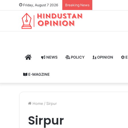
Friday, August 7 2026
Breaking News
HOME
NEWS
POLICY
OPINION
E
E-MAGZINE
Home
/
Sirpur
Sirpur